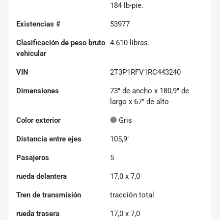
184 lb-pie.
Existencias #
53977
Clasificación de peso bruto
4.610
libras.
vehicular
VIN
2T3P1RFV1RC443240
Dimensiones
73" de ancho x 180,9" de
largo x 67" de alto
Color exterior
Gris
Distancia entre ejes
105,9"
Pasajeros
5
rueda delantera
17,0 x 7,0
Tren de transmisión
tracción total
rueda trasera
17,0 x 7,0