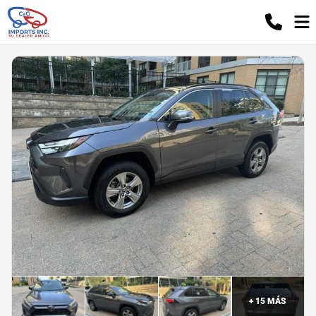
+
15
MÁS