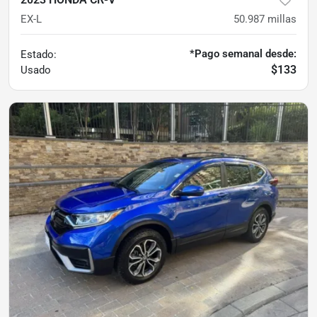
EX-L
50.987
millas
*Pago semanal desde:
Estado:
$133
Usado