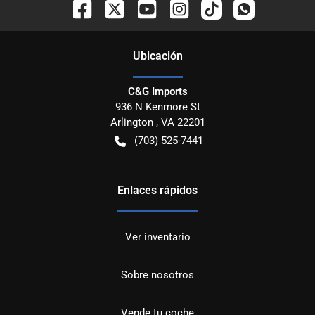
Ubicación
C&G Imports
936 N Kenmore St
Arlington
,
VA
22201
(703) 525-7441
Enlaces rápidos
Ver inventario
Sobre nosotros
Vende tu coche