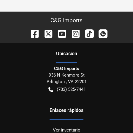
C&G Imports
Ubicación
C&G Imports
936 N Kenmore St
Arlington
,
VA
22201
(703) 525-7441
Enlaces rápidos
Ver inventario