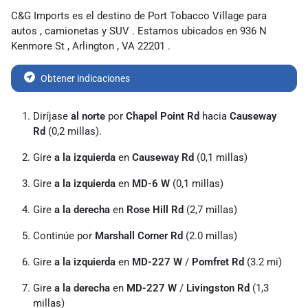
C&G Imports
es
el destino de
Port Tobacco Village para
autos
,
camionetas
y
SUV
. Estamos ubicados en
936 N
Kenmore St
,
Arlington
,
VA
22201
.
Obtener indicaciones
Diríjase
al norte
por
Chapel Point Rd
hacia
Causeway
Rd
(0,2 millas).
Gire
a la izquierda
en
Causeway Rd
(0,1 millas)
Gire
a la izquierda
en
MD-6 W
(0,1 millas)
Gire
a la derecha
en
Rose Hill Rd
(2,7 millas)
Continúe por
Marshall Corner Rd
(2.0 millas)
Gire
a la izquierda
en
MD-227 W
/
Pomfret Rd
(3.2 mi)
Gire
a la derecha
en
MD-227 W
/
Livingston Rd
(1,3
millas)