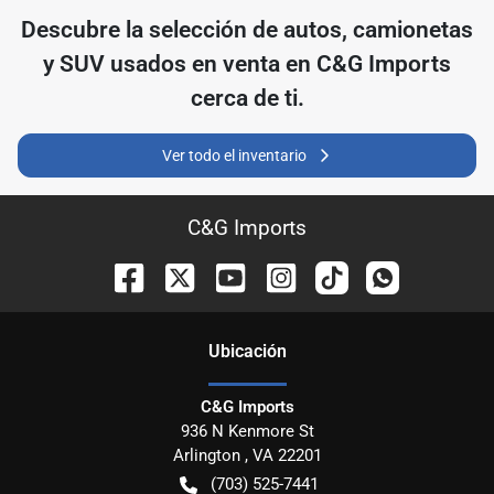
Descubre
la selección de
autos, camionetas
y SUV usados ​​en venta en
C&G Imports
cerca de ti.
Ver todo el inventario
C&G Imports
Ubicación
C&G Imports
936 N Kenmore St
Arlington
,
VA
22201
(703) 525-7441