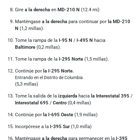
Gire
a la derecha
en
MD-210 N
(12.4 mi)
Manténgase
a la derecha
para continuar por
la MD-210
N
(1,2 millas).
Tome la rampa de la
I-95 N
/
I-495 N
hacia
Baltimore
(0,2 millas).
Tome la rampa de la
I-295 Norte
(1,5 millas).
Continúe por
la I-295 Norte.
Entrando en el Distrito de Columbia
(5,3 millas)
Tome la salida de la
izquierda
hacia
la Interestatal 395
/
Interestatal 695
/
Centro
(0,4 millas)
Continúe por
la I-695 Oeste
(1,9 millas)
Incorpórese a la
I-395 Sur
(1,0 milla)
Manténgase
a la derecha
para permanecer en la
I-395