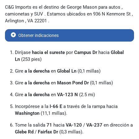
C&G Imports
es
el destino de
George Mason para
autos
,
camionetas
y
SUV
. Estamos ubicados en
936 N Kenmore St
,
Arlington
,
VA
22201
.
Obtener indicaciones
Diríjase
hacia el sureste
por
Campus Dr
hacia
Global
Ln
(253 pies)
Gire
a la derecha
en
Global Ln
(0,1 millas)
Gire
a la derecha
en
Mason Pond Dr
(0,1 millas)
Gire
a la derecha
en
VA-123 N
(2.5 mi)
Incorpórese a la
I-66 E
a través de la rampa hacia
Washington
(11,1 millas).
Tome la salida
71
hacia
VA-120
/
VA-237
en dirección a
Glebe Rd
/
Fairfax Dr
(0,3 millas).