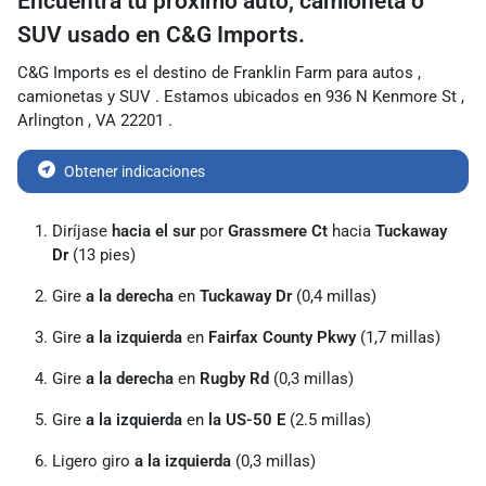
Encuentra tu próximo
auto, camioneta o
SUV usado
en
C&G Imports.
C&G Imports
es
el destino de
Franklin Farm para
autos
,
camionetas
y
SUV
. Estamos ubicados en
936 N Kenmore St
,
Arlington
,
VA
22201
.
Obtener indicaciones
Diríjase
hacia el sur
por
Grassmere Ct
hacia
Tuckaway
Dr
(13 pies)
Gire
a la derecha
en
Tuckaway Dr
(0,4 millas)
Gire
a la izquierda
en
Fairfax County Pkwy
(1,7 millas)
Gire
a la derecha
en
Rugby Rd
​​(0,3 millas)
Gire
a la izquierda
en
la US-50 E
(2.5 millas)
Ligero giro
a la izquierda
(0,3 millas)