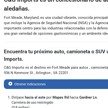
aledañas.
Fort Meade, Maryland, es una ciudad vibrante, conocida principal
que incluye la Agencia de Seguridad Nacional (NSA) y la Agencia
importante centro para las industrias relacionadas con la defen
una gran variedad de opciones gastronómicas y un ambiente ideal p
Encuentra tu próximo
auto, camioneta o SUV
Imports.
C&G Imports
es el destino en
Fort Meade
para
autos
,
camionet
936 N Kenmore St
,
Arlington
,
VA
22201
.
Obtener indicaciones
Diríjase
hacia el este
por
Mapes Rd
hacia
Gardner Ln.
Carretera de uso restringido
(0,8 millas)