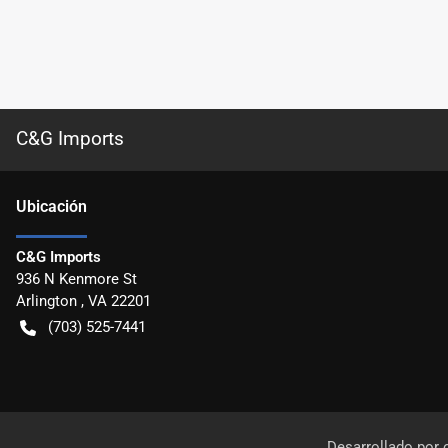
C&G Imports
Ubicación
C&G Imports
936 N Kenmore St
Arlington
,
VA
22201
(703) 525-7441
Desarrollado por