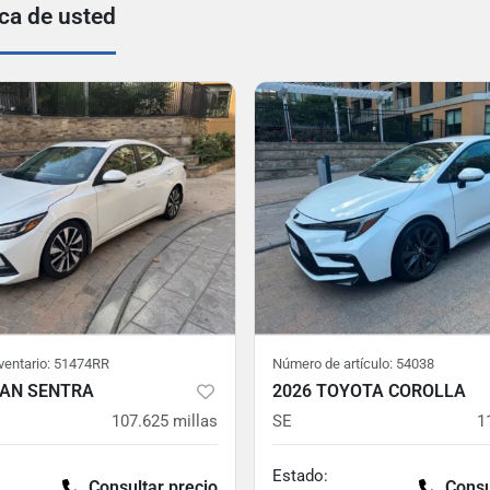
rca de usted
ventario:
51474RR
Número de artículo:
54038
SAN SENTRA
2026 TOYOTA COROLLA
107.625
millas
SE
1
Estado:
Consultar precio
Consu