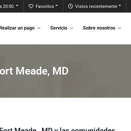
a 20:00.
Favoritos
Vistos recientemente
Realizar un pago
Servicio
Sobre nosotros
 Fort Meade, MD
 Fort Meade
,
MD
y las comunidades