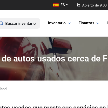
ES
Abierto de 9:00 
Inventario
Finanzas
Buscar inventario
de autos usados ​​cerca de
land
autos usados
​​que presta sus servicios
en