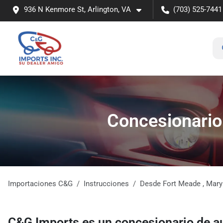
936 N Kenmore St, Arlington, VA
(703) 525-7441
Concesionario 
Importaciones C&G
Instrucciones
Desde
Fort Meade
,
Mary
C&G Imports
es un
concesionario de 