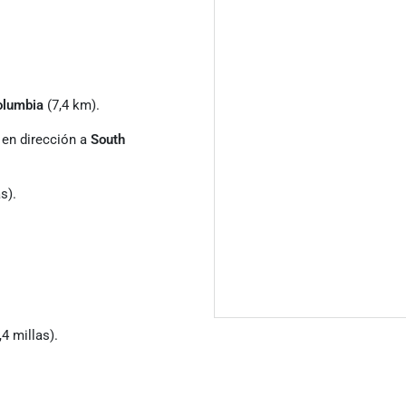
olumbia
(7,4 km).
en dirección a
South
s).
,4 millas).