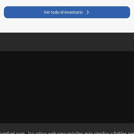
Ver todo el inventario
overfuel.com
, los sitios web para móviles más rápidos y fiables pa