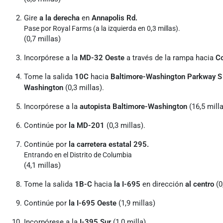
Gire
a la derecha
en
Annapolis Rd.
Pase por Royal Farms (a la izquierda en 0,3 millas).
(0,7 millas)
Incorpórese a la
MD-32 Oeste
a través de la rampa hacia
C
Tome la salida
10C
hacia
Baltimore-Washington Parkway S
Washington
(0,3 millas).
Incorpórese a la
autopista Baltimore-Washington
(16,5 milla
Continúe por
la MD-201
(0,3 millas).
Continúe por
la carretera estatal 295.
Entrando en el Distrito de Columbia
(4,1 millas)
Tome la salida
1B-C
hacia
la I-695
en dirección
al centro
(0
Continúe por
la I-695 Oeste
(1,9 millas)
Incorpórese a la
I-395 Sur
(1,0 milla)