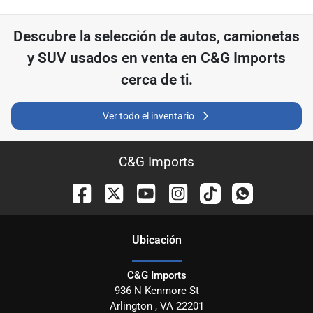
Descubre
la selección de
autos, camionetas
y SUV usados ​​en venta en
C&G Imports
cerca de ti.
Ver todo el inventario
C&G Imports
Ubicación
C&G Imports
936 N Kenmore St
Arlington
,
VA
22201