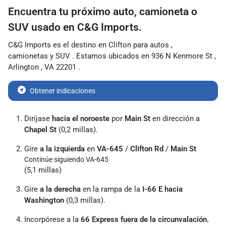
Encuentra tu próximo
auto, camioneta o
SUV usado
en
C&G Imports.
C&G Imports
es el destino en
Clifton
para
autos
,
camionetas
y
SUV
. Estamos ubicados en
936 N Kenmore St
,
Arlington
,
VA
22201
.
Obtener indicaciones
Diríjase
hacia el noroeste
por
Main St
en dirección a
Chapel St
(0,2 millas).
Gire
a la izquierda
en
VA-645
/
Clifton Rd
/
Main St
Continúe siguiendo VA-645
(5,1 millas)
Gire
a la derecha
en la
rampa de la
I-66 E hacia
Washington
(0,3 millas).
Incorpórese a la
66 Express fuera de la circunvalación.