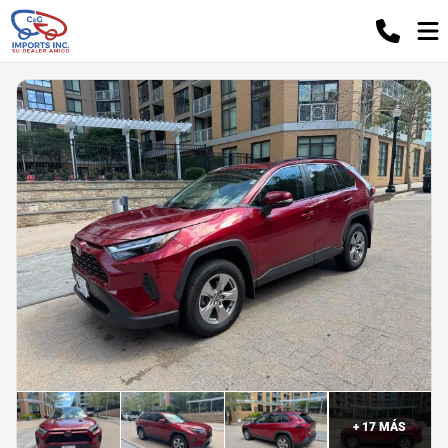
+
17
MÁS