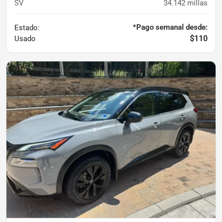
SV
34.142
millas
*Pago semanal desde:
Estado:
$110
Usado