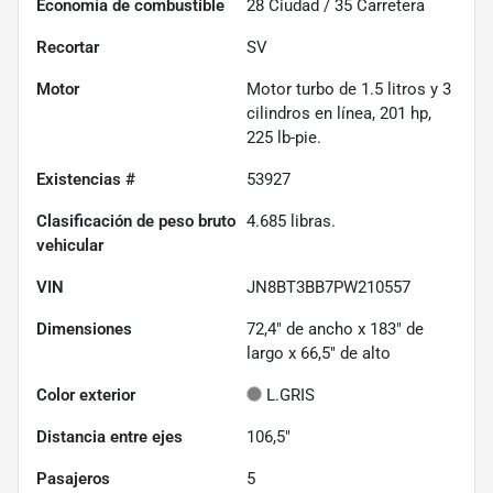
Economía de combustible
28
Ciudad /
35
Carretera
Recortar
SV
Motor
Motor turbo de 1.5 litros y 3
cilindros en línea, 201 hp,
225 lb-pie.
Existencias #
53927
Clasificación de peso bruto
4.685
libras.
vehicular
VIN
JN8BT3BB7PW210557
Dimensiones
72,4" de ancho x 183" de
largo x 66,5" de alto
Color exterior
L.GRIS
Distancia entre ejes
106,5"
Pasajeros
5