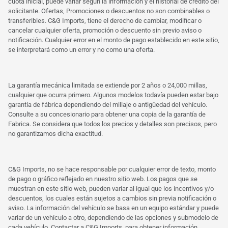
cuota inicial, puede variar según la información y el historial de crédito del
solicitante. Ofertas, Promociones o descuentos no son combinables o
transferibles. C&G Imports, tiene el derecho de cambiar, modificar o
cancelar cualquier oferta, promoción o descuento sin previo aviso o
notificación. Cualquier error en el monto de pago establecido en este sitio,
se interpretará como un error y no como una oferta.
La garantía mecánica limitada se extiende por 2 años o 24,000 millas,
cualquier que ocurra primero. Algunos modelos todavía pueden estar bajo
garantía de fábrica dependiendo del millaje o antigüedad del vehículo.
Consulte a su concesionario para obtener una copia de la garantía de
Fabrica. Se considera que todos los precios y detalles son precisos, pero
no garantizamos dicha exactitud.
C&G Imports, no se hace responsable por cualquier error de texto, monto
de pago o gráfico reflejado en nuestro sitio web. Los pagos que se
muestran en este sitio web, pueden variar al igual que los incentivos y/o
descuentos, los cuales están sujetos a cambios sin previa notificación o
aviso. La información del vehículo se basa en un equipo estándar y puede
variar de un vehículo a otro, dependiendo de las opciones y submodelo de
cada vehículo. Contactar a C&G Imports, para obtener información