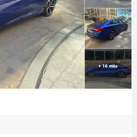
+
16
más