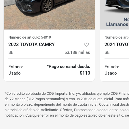
Número de artículo:
54019
Número de artí
2023 TOYOTA CAMRY
2024 TOY
SE
63.188
millas
SE
*Pago semanal desde:
Estado:
Estado:
$110
Usado
Usado
*Con crédito aprobado de C&G Imports, Inc. y/o afiliados ejemplo C&G Finan
de 72 Meses (312 Pagos semanales) y con un 20% de cuota inicial. Para más 
en monto o plazo, dependiendo del monto de cuota inicial. Cuota inicial desde
historial de crédito del solicitante. Ofertas, Promociones o descuentos no s
notificación. Cualquier error en el monto de pago establecido en este sitio, s