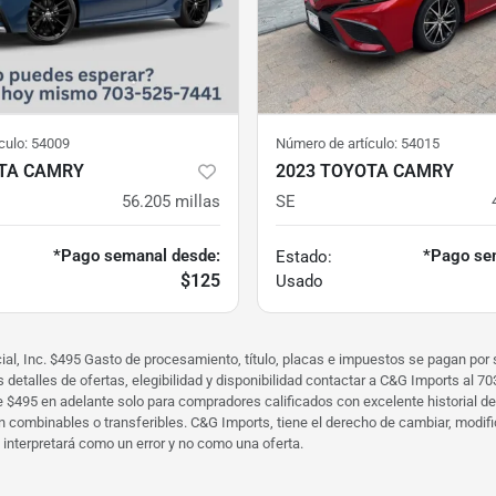
culo:
54009
Número de artículo:
54015
OTA CAMRY
2023 TOYOTA CAMRY
56.205
millas
SE
*Pago semanal desde:
*Pago se
Estado:
$125
Usado
cial, Inc. $495 Gasto de procesamiento, título, placas e impuestos se pagan p
detalles de ofertas, elegibilidad y disponibilidad contactar a C&G Imports al
 $495 en adelante solo para compradores calificados con excelente historial de cr
on combinables o transferibles. C&G Imports, tiene el derecho de cambiar, modifi
e interpretará como un error y no como una oferta.