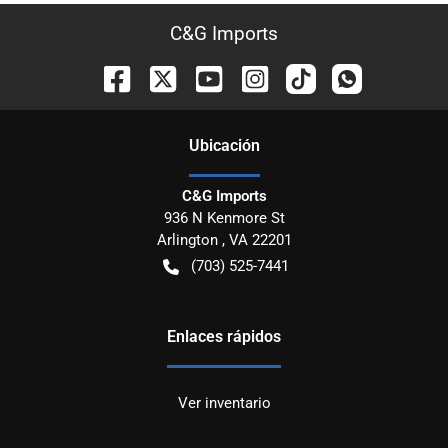
C&G Imports
Ubicación
C&G Imports
936 N Kenmore St
Arlington
,
VA
22201
(703) 525-7441
Enlaces rápidos
Ver inventario