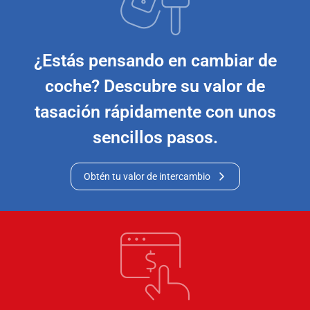
¿Estás pensando en cambiar de
coche? Descubre su valor de
tasación rápidamente con unos
sencillos pasos.
Obtén tu valor de intercambio