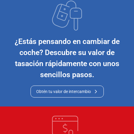
¿Estás pensando en cambiar de
coche? Descubre su valor de
tasación rápidamente con unos
sencillos pasos.
Obtén tu valor de intercambio