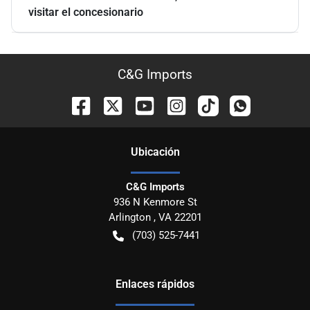
visitar el concesionario
C&G Imports
Ubicación
C&G Imports
936 N Kenmore St
Arlington
,
VA
22201
(703) 525-7441
Enlaces rápidos