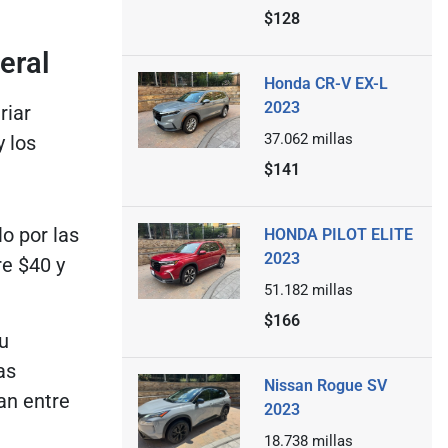
$128
eral
Honda CR-V EX-L
2023
riar
37.062
millas
 los
$141
o por las
HONDA PILOT ELITE
2023
re $40 y
51.182
millas
$166
u
as
Nissan Rogue SV
an entre
2023
18.738
millas