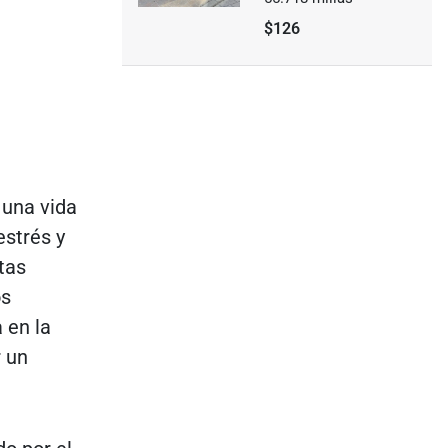
$126
 una vida
estrés y
tas
os
 en la
r un