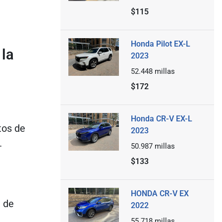
$115
Honda Pilot EX-L
 la
2023
52.448
millas
$172
Honda CR-V EX-L
tos de
2023
.
50.987
millas
$133
HONDA CR-V EX
l de
2022
55.718
millas