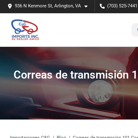
936 N Kenmore St, Arlington, VA
(703) 525-7441
Correas de transmisión 1
Importaciones C&G
Blog
Correas de transmisión 101 Cos