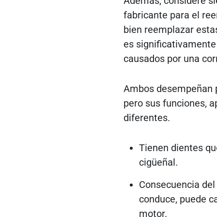
Además, considere s
fabricante para el re
bien reemplazar estas
es significativamente
causados ​​por una co
Ambos desempeñan pap
pero sus funciones, a
diferentes.
Tienen dientes qu
cigüeñal.
Consecuencia del f
conduce, puede cau
motor.