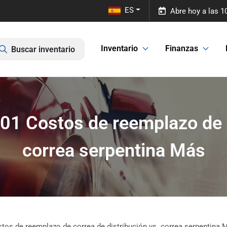
ES
Abre hoy a las 
Inventario
Finanzas
Buscar inventario
01 Costos de reemplazo de c
correa serpentina Más
tos de reemplazo de correa de distribución vs. correa serpentina 