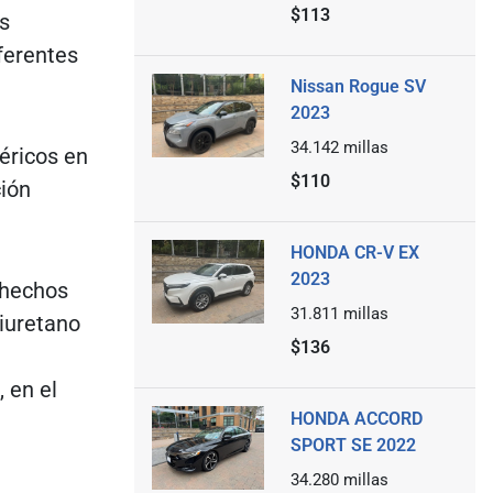
$113
s
ferentes
Nissan Rogue SV
2023
34.142
millas
féricos en
$110
ión
HONDA CR-V EX
2023
 hechos
31.811
millas
liuretano
$136
 en el
HONDA ACCORD
SPORT SE 2022
34.280
millas