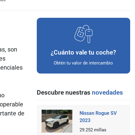
as, son
¿Cuánto vale tu coche?
es
Obtén tu valor de intercambio
senciales
Descubre nuestras
novedades
no
noperable
ortante de
Nissan Rogue SV
2023
29.252
millas