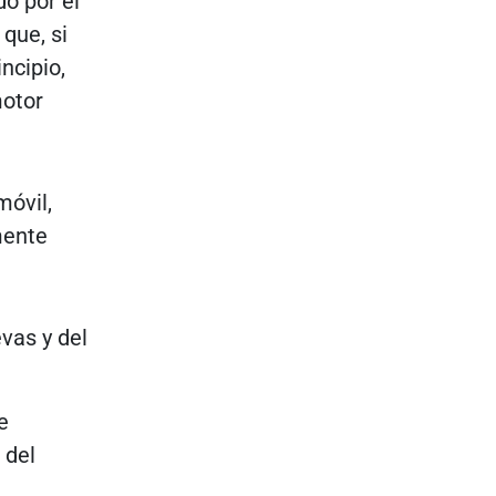
o por el
que, si
ncipio,
motor
óvil,
mente
vas y del
e
 del