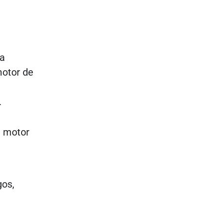
na
motor de
.
l motor
gos,
.