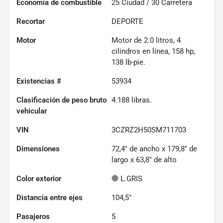
Economía de combustible
25
Ciudad /
30
Carretera
Recortar
DEPORTE
Motor
Motor de 2.0 litros, 4
cilindros en línea, 158 hp,
138 lb-pie.
Existencias #
53934
Clasificación de peso bruto
4.188
libras.
vehicular
VIN
3CZRZ2H50SM711703
Dimensiones
72,4" de ancho x 179,8" de
largo x 63,8" de alto
Color exterior
L.GRIS
Distancia entre ejes
104,5"
Pasajeros
5