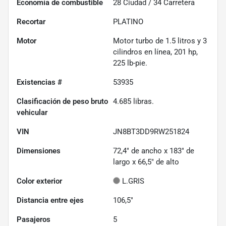
Economía de combustible
28
Ciudad /
34
Carretera
Recortar
PLATINO
Motor
Motor turbo de 1.5 litros y 3
cilindros en línea, 201 hp,
225 lb-pie.
Existencias #
53935
Clasificación de peso bruto
4.685
libras.
vehicular
VIN
JN8BT3DD9RW251824
Dimensiones
72,4" de ancho x 183" de
largo x 66,5" de alto
Color exterior
L.GRIS
Distancia entre ejes
106,5"
Pasajeros
5