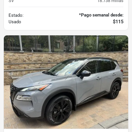
SV
18.738
millas
*Pago semanal desde:
Estado:
$115
Usado